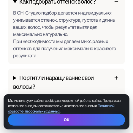
Как подобрать оттенок волос?
В СН-Студио подбор делается индивидуально:
учитывается оттенок, структура, густота и длина
ваших волос, чтобы результат выглядел
максимально натурально.
При необходимости мы делаем микс разных
оттенков для получения максимально красивого
результата
Портит ли наращивание свои
волосы?
Мы используем файлы cookie для корректной работы сайта. Продолжая
использование, вы соглашаетесь с их использованием и
Политикой
Можно ли красить и укладывать
обработки персональных данных
.
наращенные волосы?
OK