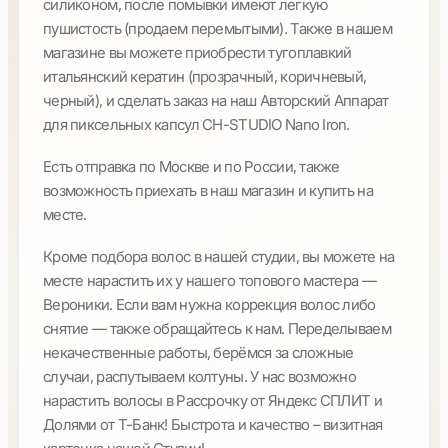
силиконом, после помывки имеют легкую
пушистость (продаем перемытыми). Также в нашем
магазине вы можете приобрести тугоплавкий
итальянский кератин (прозрачный, коричневый,
черный), и сделать заказ на наш Авторский Аппарат
для пиксельных капсул CH-STUDIO Nano Iron.
Есть отправка по Москве и по России, также
возможность приехать в наш магазин и купить на
месте.
Кроме подбора волос в нашей студии, вы можете на
месте нарастить их у нашего топового мастера —
Вероники. Если вам нужна коррекция волос либо
снятие — также обращайтесь к нам. Переделываем
некачественные работы, берёмся за сложные
случаи, распутываем колтуны. У нас возможно
нарастить волосы в Рассрочку от Яндекс СПЛИТ и
Долями от Т-Банк! Быстрота и качество – визитная