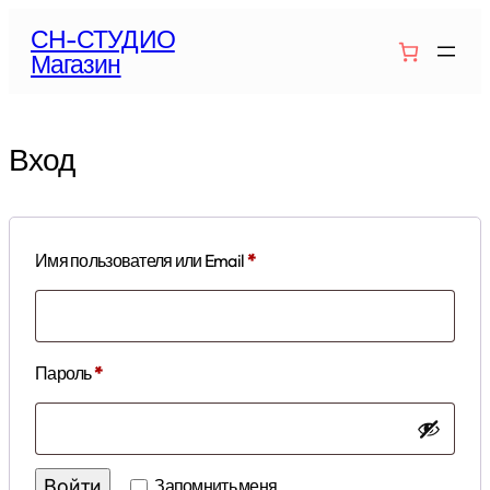
Перейти
СН-СТУДИО
к
Магазин
содержимому
Вход
Обязательно
Имя пользователя или Email
*
Обязательно
Пароль
*
Войти
Запомнить меня