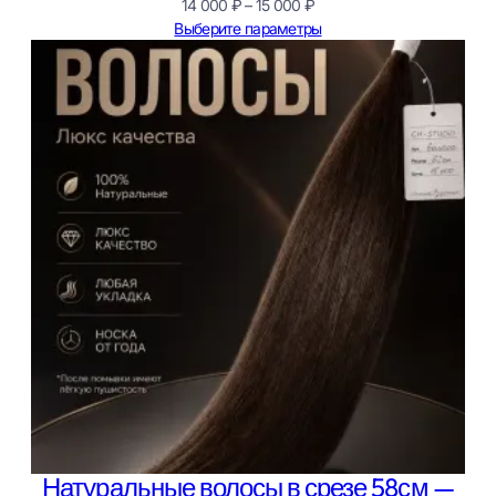
Диапазон
14 000
₽
–
15 000
₽
цен:
Выберите параметры
14
000 ₽
–
15
000 ₽
Натуральные волосы в срезе 58см —