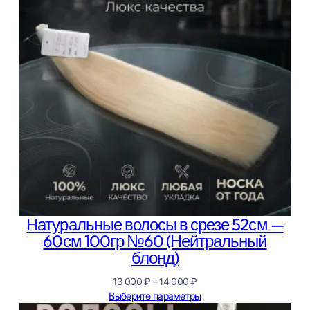
Натуральные волосы в срезе 52см —
60см 100гр №60 (Нейтральный
блонд)
Диапазон
13 000
₽
–
14 000
₽
цен:
Выберите параметры
13