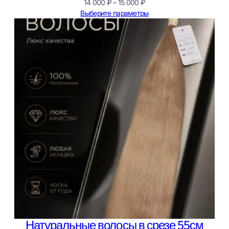
Диапазон
14 000
₽
–
15 000
₽
цен:
Выберите параметры
14
000 ₽
–
15
000 ₽
Натуральные волосы в срезе 55см