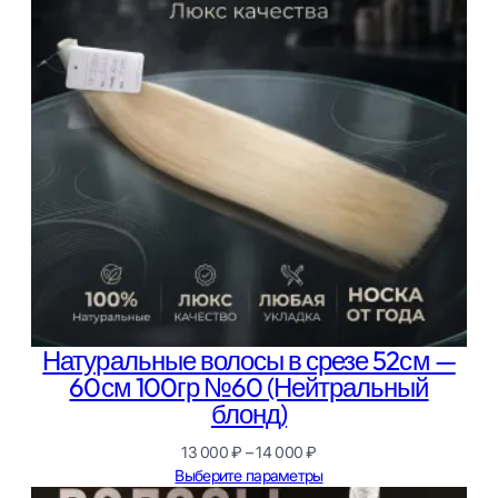
Натуральные волосы в срезе 52см —
60см 100гр №60 (Нейтральный
блонд)
Диапазон
13 000
₽
–
14 000
₽
цен:
Выберите параметры
13