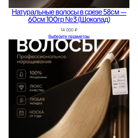
Натуральные волосы в срезе 58см —
60см 100гр №3 (Шоколад)
14 000
₽
Выберите параметры