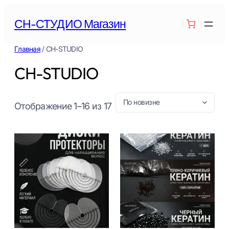
Перейти
СН-СТУДИО Магазин
к
содержимому
Главная
/ CH-STUDIO
CH-STUDIO
Сортировка:
Отображение 1–16 из 17
самые
недавние