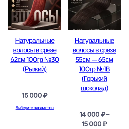
Натуральные
Натуральные
волосы в срезе
волосы в срезе
62см 100гр №30
55см — 65см
(Рыжий)
100гр №1B
(Горький
шоколад)
15 000
₽
Выберите параметры
14 000
₽
–
Диапа
15 000
₽