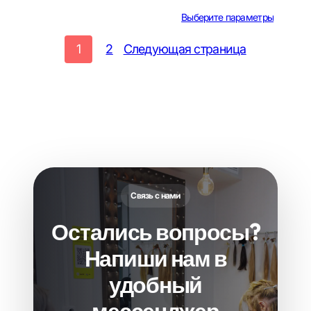
цен:
Выберите параметры
14
1
2
Следующая страница
000 ₽
–
15
000 ₽
Связь с нами
Остались вопросы?
Напиши нам в
удобный
мессенджер