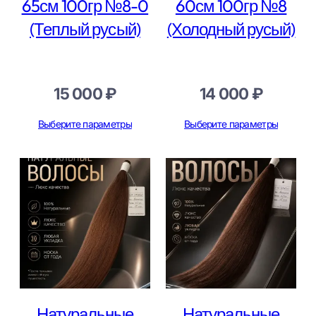
65см 100гр №8-0
60см 100гр №8
(Теплый русый)
(Холодный русый)
15 000
₽
14 000
₽
Выберите параметры
Выберите параметры
Натуральные
Натуральные