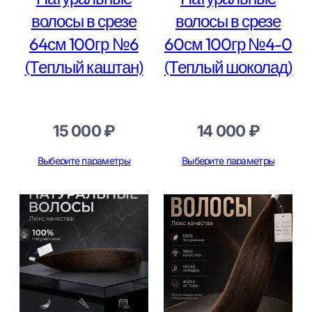
волосы в срезе
волосы в срезе
64см 100гр №6
60см 100гр №4-0
(Теплый каштан)
(Теплый шоколад)
15 000
₽
14 000
₽
Выберите параметры
Выберите параметры