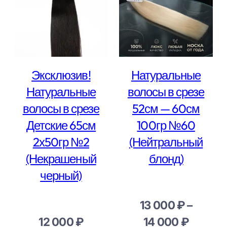
Эксклюзив!
Натуральные
Натуральные
волосы в срезе
волосы в срезе
52см — 60см
Детские 65см
100гр №60
2х50гр №2
(Нейтральный
(Некрашеный
блонд)
черный)
13 000
₽
–
Диапа
12 000
₽
14 000
₽