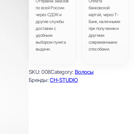
Отправка заказов
Оплата
по всей России
банковской
через СДЭК и
картой, через Т-
другие службы
Банк, наличными
доставки с
при получении и
удобным
другими
выбором пункта
современными
выдачи.
способами.
SKU:
008
Category:
Волосы
Бренды:
CH-STUDIO