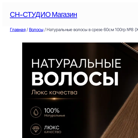
Перейти
СН-СТУДИО Магазин
к
содержимому
Главная
/
Волосы
/ Натуральные волосы в срезе 60см 100гр №8 (